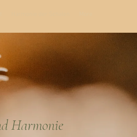
t
Harmonie der Schalen
More
und Harmonie