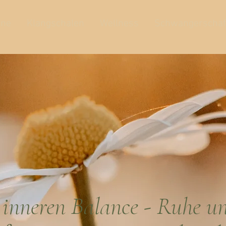
one
Klangschalen
Wellness
Schwangerschaf
 inneren Balance - Ruhe 